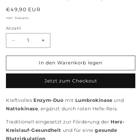
Normaler
€49,90 EUR
Preis
Inkl. Steuern.
Anzahl
Anzahl
Verringere
Erhöhe
die
die
Menge
Menge
für
für
In den Warenkorb legen
Lumbrokinase
Lumbrokinase
+
+
Jetzt zum Checkout
Nattokinase
Nattokinase
|
|
60
60
Kraftvolles
Enzym-Duo
mit
Lumbrokinase
und
Kapseln
Kapseln
Nattokinase
, ergänzt durch roten Hefe-Reis.
Traditionell eingesetzt zur Förderung der
Herz-
Kreislauf-Gesundheit
und für eine
gesunde
Blutzirkulation
.